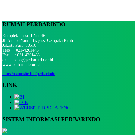
RUMAH PERBARINDO
Komplek Patra II No. 46
Jl. Ahmad Yani – Bypass, Cempaka Putih
Jakarta Pusat 10510
Telp : 021-4261445
Fax : 021-4261463
email : dpp@perbarindo.or.id
www.perbarindo.or.id
https://campsite.bio/perbarindo
LINK
SISTEM INFORMASI PERBARINDO