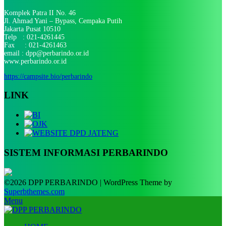
Komplek Patra II No. 46
Jl. Ahmad Yani – Bypass, Cempaka Putih
Jakarta Pusat 10510
Telp : 021-4261445
Fax : 021-4261463
email : dpp@perbarindo.or.id
www.perbarindo.or.id
https://campsite.bio/perbarindo
LINK
SISTEM INFORMASI PERBARINDO
©2026 DPP PERBARINDO
| WordPress Theme by
Superbthemes.com
Menu