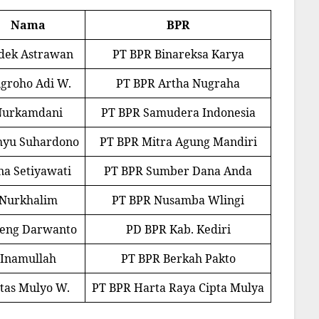
Nama
BPR
dek Astrawan
PT BPR Binareksa Karya
groho Adi W.
PT BPR Artha Nugraha
Nurkamdani
PT BPR Samudera Indonesia
yu Suhardono
PT BPR Mitra Agung Mandiri
na Setiyawati
PT BPR Sumber Dana Anda
Nurkhalim
PT BPR Nusamba Wlingi
eng Darwanto
PD BPR Kab. Kediri
Inamullah
PT BPR Berkah Pakto
tas Mulyo W.
PT BPR Harta Raya Cipta Mulya