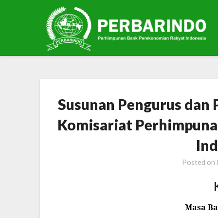
Skip
to
content
Susunan Pengurus dan 
Komisariat Perhimpuna
In
Posted on
Masa Bak