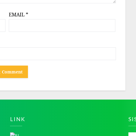
EMAIL
*
LINK
S