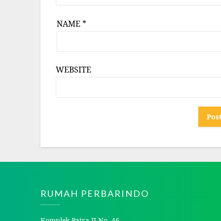
NAME
*
WEBSITE
RUMAH PERBARINDO
Komplek Patra II No. 46