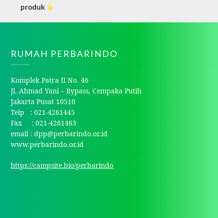
produk
RUMAH PERBARINDO
Komplek Patra II No. 46
Jl. Ahmad Yani – Bypass, Cempaka Putih
Jakarta Pusat 10510
Telp : 021-4261445
Fax : 021-4261463
email : dpp@perbarindo.or.id
www.perbarindo.or.id
https://campsite.bio/perbarindo