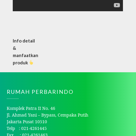
Info detail
&
manfaatkan
produk
RUMAH PERBARINDO
Komplek Patra II No. 46
Jl. Ahmad Yani – Bypass, Cempaka Putih
Jakarta Pusat 10510
Telp : 021-4261445
Fax : 021-4261463