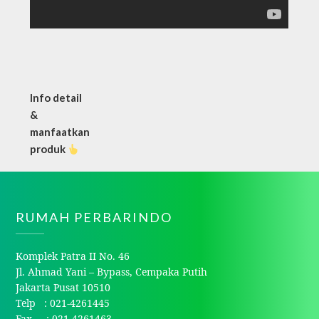
Info detail
&
manfaatkan
produk
RUMAH PERBARINDO
Komplek Patra II No. 46
Jl. Ahmad Yani – Bypass, Cempaka Putih
Jakarta Pusat 10510
Telp : 021-4261445
Fax : 021-4261463