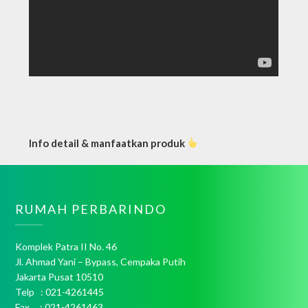
Info detail & manfaatkan produk
RUMAH PERBARINDO
Komplek Patra II No. 46
Jl. Ahmad Yani – Bypass, Cempaka Putih
Jakarta Pusat 10510
Telp : 021-4261445
Fax : 021-4261463