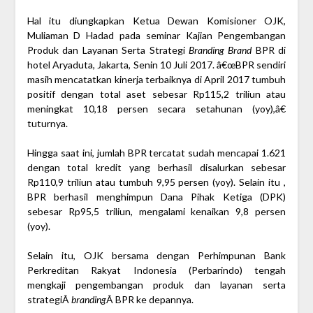
Hal itu diungkapkan Ketua Dewan Komisioner OJK,
Muliaman D Hadad pada seminar Kajian Pengembangan
Produk dan Layanan Serta Strategi
Branding Brand
BPR di
hotel Aryaduta, Jakarta, Senin 10 Juli 2017. â€œBPR sendiri
masih mencatatkan kinerja terbaiknya di April 2017 tumbuh
positif dengan total aset sebesar Rp115,2 triliun atau
meningkat 10,18 persen secara setahunan (yoy),â€
tuturnya.
Hingga saat ini, jumlah BPR tercatat sudah mencapai 1.621
dengan total kredit yang berhasil disalurkan sebesar
Rp110,9 triliun atau tumbuh 9,95 persen (yoy). Selain itu ,
BPR berhasil menghimpun Dana Pihak Ketiga (DPK)
sebesar Rp95,5 triliun, mengalami kenaikan 9,8 persen
(yoy).
Selain itu, OJK bersama dengan Perhimpunan Bank
Perkreditan Rakyat Indonesia (Perbarindo) tengah
mengkaji pengembangan produk dan layanan serta
strategiÂ
branding
Â BPR ke depannya.