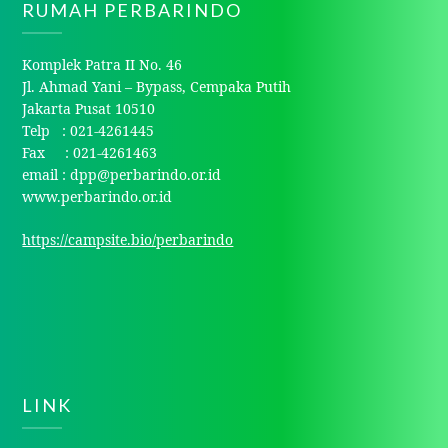
RUMAH PERBARINDO
Komplek Patra II No. 46
Jl. Ahmad Yani – Bypass, Cempaka Putih
Jakarta Pusat 10510
Telp : 021-4261445
Fax : 021-4261463
email : dpp@perbarindo.or.id
www.perbarindo.or.id
https://campsite.bio/perbarindo
LINK