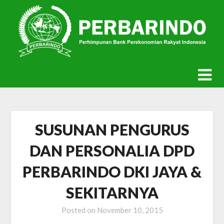
Skip
to
content
SUSUNAN PENGURUS
DAN PERSONALIA DPD
PERBARINDO DKI JAYA &
SEKITARNYA
Posted on
November 10, 2015