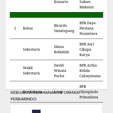
Kunarto
Sukses
Makmur
BPR Daya
Ricardo
2
Ketua
Perdana
Simatupang
Nusantara
BPR Asri
Diana
Sekretaris
Cikupa
Rofaidah
Karya
David
BPR Artha
Wakil
Winata
Kelola
Sekretaris
Purba
Cahayatama
BPR
Bendahara
Lany
Olympindo
KEBIJAKAN KEAMANAN INFORMASI
Primadana
PERBARINDO
Wakil
BPR Centra
Rudyanto
Bendahara
Kreditama