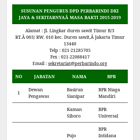
SUSUNAN PENGURUS
DPD PERBARINDI DKI
JAYA & SEKITARNYAÂ
MASA BAKTI 2015-2019
Alamat :
Jl. Lingkar duren sawit Timur B/3
RT.Â 003/ RW. 010 kec. Duren sawit,Â Jakarta Timur
13440
Telp : 021-21285705
Fex : 021-22088417
Email :
sekretariat@perbarindo.org
NO
JABATAN
NAMA
BPR
Dewan
Basirun
BPR Niaga
1
Pengawas
Sianipar
Mandiri
Kaman
BPR
Siboro
Universal
BPR
Pujo
Intidana