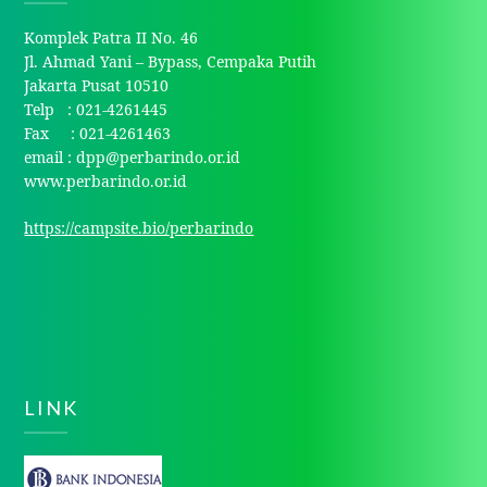
Komplek Patra II No. 46
Jl. Ahmad Yani – Bypass, Cempaka Putih
Jakarta Pusat 10510
Telp : 021-4261445
Fax : 021-4261463
email : dpp@perbarindo.or.id
www.perbarindo.or.id
https://campsite.bio/perbarindo
LINK