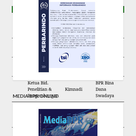
Ketua Bid.
Wahidin
3
Organisasi &
BPR NBP 12
Hutapea
Keanggotaan
Ketua Bid.
I Made
BPR Naribi
Pendidikan
Winarta
Perkasa
Ketua Bid.
Semuel
BPR
Dana & Usaha
Lengkong
Karunia
Ketua Bid.
BPR Bina
Penelitian &
Kimnadi
Dana
Pengembangan
Swadaya
MEDIA BPR ONLINE
Ketua Bid.
Hamdani
BPR
Humas & Luar
Usman
Difobutama
Negeri
Ketua Bid.