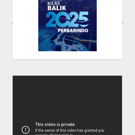
BPR Nature
Kemitraan &
John R.P.
Primadana
Hub.
Hutabarat
Capital
Kelembagaan