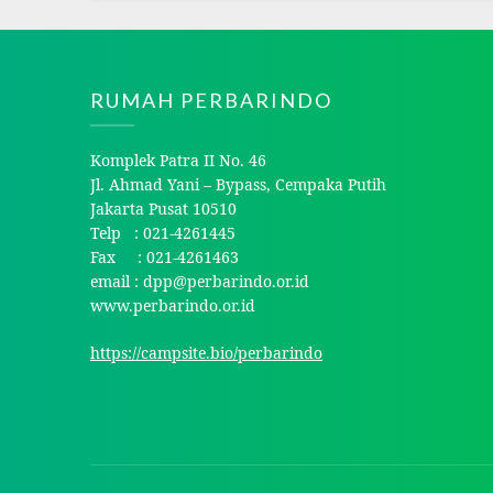
RUMAH PERBARINDO
Komplek Patra II No. 46
Jl. Ahmad Yani – Bypass, Cempaka Putih
Jakarta Pusat 10510
Telp : 021-4261445
Fax : 021-4261463
email : dpp@perbarindo.or.id
www.perbarindo.or.id
https://campsite.bio/perbarindo