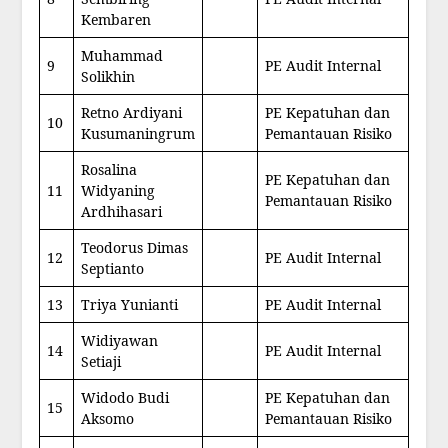
Kembaren
Muhammad
9
PE Audit Internal
Solikhin
Retno Ardiyani
PE Kepatuhan dan
10
Kusumaningrum
Pemantauan Risiko
Rosalina
PE Kepatuhan dan
11
Widyaning
Pemantauan Risiko
Ardhihasari
Teodorus Dimas
12
PE Audit Internal
Septianto
13
Triya Yunianti
PE Audit Internal
Widiyawan
14
PE Audit Internal
Setiaji
Widodo Budi
PE Kepatuhan dan
15
Aksomo
Pemantauan Risiko