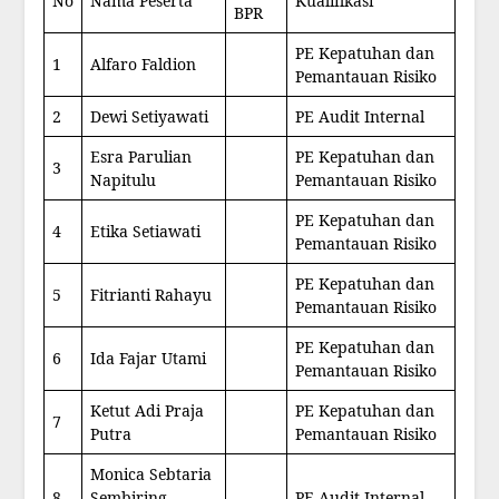
No
Nama Peserta
Kualifikasi
BPR
PE Kepatuhan dan
1
Alfaro Faldion
Pemantauan Risiko
2
Dewi Setiyawati
PE Audit Internal
Esra Parulian
PE Kepatuhan dan
3
Napitulu
Pemantauan Risiko
PE Kepatuhan dan
4
Etika Setiawati
Pemantauan Risiko
PE Kepatuhan dan
5
Fitrianti Rahayu
Pemantauan Risiko
PE Kepatuhan dan
6
Ida Fajar Utami
Pemantauan Risiko
Ketut Adi Praja
PE Kepatuhan dan
7
Putra
Pemantauan Risiko
Monica Sebtaria
8
Sembiring
PE Audit Internal