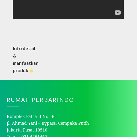
Info detail
&
manfaatkan
produk
RUMAH PERBARINDO
Komplek Patra II No. 46
Jl. Ahmad Yani – Bypass, Cempaka Putih
Jakarta Pusat 10510
Telp : 021-4261445