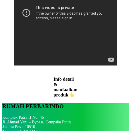
Info detail
&
manfaatkan
produk
RUMAH PERBARINDO
Komplek Patra II No. 46
Jl. Ahmad Yani – Bypass, Cempaka Putih
Jakarta Pusat 10510