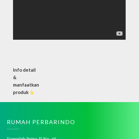
Info detail
&
manfaatkan
produk
RUMAH PERBARINDO
Komplek Patra II No. 46