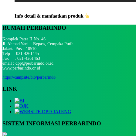
Info detail & manfaatkan produk
RUMAH PERBARINDO
Komplek Patra II No. 46
Jl. Ahmad Yani – Bypass, Cempaka Putih
Jakarta Pusat 10510
Telp : 021-4261445
Fax : 021-4261463
email : dpp@perbarindo.or.id
www.perbarindo.or.id
https://campsite.bio/perbarindo
LINK
SISTEM INFORMASI PERBARINDO