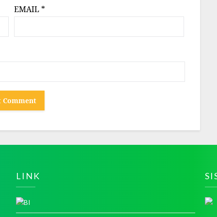
EMAIL
*
LINK
S