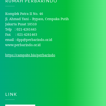
RUMAH PERBARINDO
Komplek Patra II No. 46
Jl. Ahmad Yani – Bypass, Cempaka Putih
Jakarta Pusat 10510
Telp : 021-4261445
Fax : 021-4261463
email : dpp@perbarindo.or.id
www.perbarindo.or.id
https://campsite.bio/perbarindo
LINK