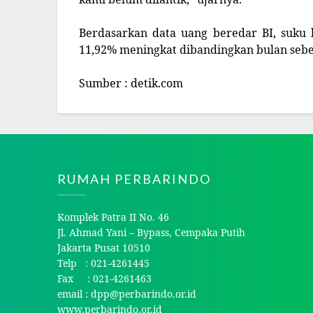
Berdasarkan data uang beredar BI, suku 
11,92% meningkat dibandingkan bulan seb
Sumber : detik.com
RUMAH PERBARINDO
Komplek Patra II No. 46
Jl. Ahmad Yani – Bypass, Cempaka Putih
Jakarta Pusat 10510
Telp : 021-4261445
Fax : 021-4261463
email : dpp@perbarindo.or.id
www.perbarindo.or.id