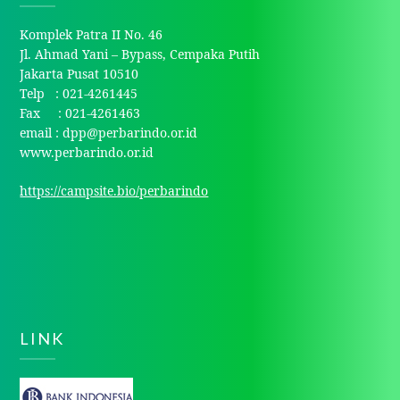
Komplek Patra II No. 46
Jl. Ahmad Yani – Bypass, Cempaka Putih
Jakarta Pusat 10510
Telp : 021-4261445
Fax : 021-4261463
email : dpp@perbarindo.or.id
www.perbarindo.or.id
https://campsite.bio/perbarindo
LINK