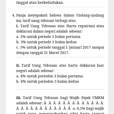
tinggal atau berkedudukan.
Panja meyepakati bahwa dalam Undang-undang
ini, tarif uang tebusan terbagi atas:
i.
Tarif Uang Tebusan atas Harta repatriasi atau
deklarasi dalam negeri adalah sebesar:
a. 2% untuk periode 3 bulan pertama
b. 3% untuk periode 3 bulan kedua
c. 5% untuk periode tanggal 1 Januari 2017 sampai
dengan tanggal 31 Maret 2017.
ii.
Tarif Uang Tebusan atas harta deklarasi luar
negeri adalah sebesar:
a. 4% untuk perioden 3 bulan pertama.
b. 6% untuk perioden 3 bulan kedua
iii.
Tarif Uang Tebusan bagi Wajib Pajak UMKM
adalah sebesar: Â Â Â Â Â Â Â Â Â Â Â Â Â
Â Â Â Â Â Â Â Â Â Â Â Â a. 0,5% bagi wajib
pajak
yang mengungkapkan nilai harta sampai