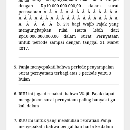
dengan Rp10.000.000.000,00 dalam surat
pernyataan. Â Â Â Â Â Â Â Â Â Â Â Â Â Â
Â Â Â Â Â Â Â Â Â Â Â Â Â Â Â Â Â Â Â
Â Â Â Â Â b. 2% bagi Wajib Pajak yang
mengungkapkan nilai Harta lebih dari
Rp10.000.000.000,00 dalam Surat Pernyataan
untuk periode sampai dengan tanggal 31 Maret
2017.
Panja menyepakati bahwa periode penyampaian
Surat pernyataan terbagi atas 3 periode yaitu 3
bulan
RUU ini juga disepakati bahwa Wajib Pajak dapat
mengajukan surat pernyataan paling banyak tiga
kali dalam
RUU ini untuk yang melakukan repratiasi Panja
menyepakatji bahwa pengalihan harta ke dalam