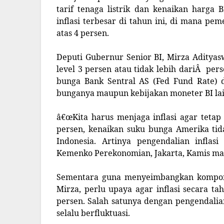
tarif tenaga listrik dan kenaikan harg
inflasi terbesar di tahun ini, di mana pe
atas 4 persen.
Deputi Gubernur Senior BI, Mirza Adityas
level 3 persen atau tidak lebih dariÂ per
bunga Bank Sentral AS (Fed Fund Rate) 
bunganya maupun kebijakan moneter BI la
â€œKita harus menjaga inflasi agar tetap r
persen, kenaikan suku bunga Amerika tid
Indonesia. Artinya pengendalian inflasi
Kemenko Perekonomian, Jakarta, Kamis mal
Sementara guna menyeimbangkan kompon
Mirza, perlu upaya agar inflasi secara ta
persen. Salah satunya dengan pengendali
selalu berfluktuasi.