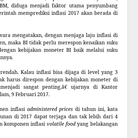
a BBM, diduga menjadi faktor utama penyumbang
merintah memprediksi inflasi 2017 akan berada di
wara mengatakan, dengan menjaga laju inflasi di
sen, maka BI tidak perlu merespon kenaikan suku
dengan kebijakan moneter BI baik melalui suku
innya.
endah. Kalau inflasi bisa dijaga di level yang 3
ak harus direspon dengan kebijakan moneter di
 menjadi sangat penting,â€ ujarnya di Kantor
am, 9 Februari 2017.
en inflasi
administered prices
di tahun ini, kata
hunan di 2017 dapat terjaga dan tak lebih dari 4
an komponen inflasi
volatile food
yang belakangan