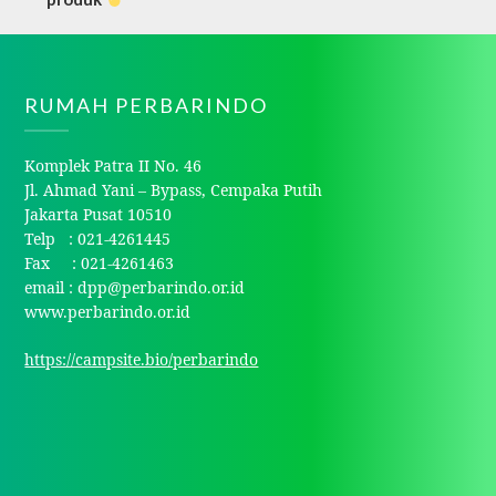
RUMAH PERBARINDO
Komplek Patra II No. 46
Jl. Ahmad Yani – Bypass, Cempaka Putih
Jakarta Pusat 10510
Telp : 021-4261445
Fax : 021-4261463
email : dpp@perbarindo.or.id
www.perbarindo.or.id
https://campsite.bio/perbarindo