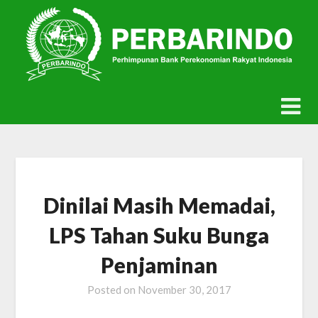
Skip
to
content
Dinilai Masih Memadai,
LPS Tahan Suku Bunga
Penjaminan
Posted on
November 30, 2017