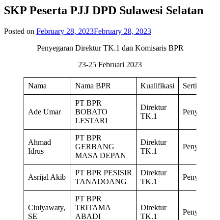
SKP Peserta PJJ DPD Sulawesi Selatan
Posted on
February 28, 2023
February 28, 2023
Penyegaran Direktur TK.1 dan Komisaris BPR
23-25 Februari 2023
Nama
Nama BPR
Kualifikasi
Sertifikasi
PT BPR
Direktur
Ade Umar
BOBATO
Penyegaran
TK.1
LESTARI
PT BPR
Ahmad
Direktur
GERBANG
Penyegaran
Idrus
TK.1
MASA DEPAN
PT BPR PESISIR
Direktur
Asrijal Akib
Penyegaran
TANADOANG
TK.1
PT BPR
Ciulyawaty,
TRITAMA
Direktur
Penyegaran
SE
ABADI
TK.1