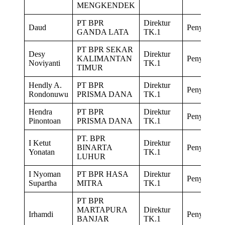
MENGKENDEK
PT BPR
Direktur
Daud
Penyegaran
GANDA LATA
TK.1
PT BPR SEKAR
Desy
Direktur
KALIMANTAN
Penyegaran
Noviyanti
TK.1
TIMUR
Hendly A.
PT BPR
Direktur
Penyegaran
Rondonuwu
PRISMA DANA
TK.1
Hendra
PT BPR
Direktur
Penyegaran
Pinontoan
PRISMA DANA
TK.1
PT. BPR
I Ketut
Direktur
BINARTA
Penyegaran
Yonatan
TK.1
LUHUR
I Nyoman
PT BPR HASA
Direktur
Penyegaran
Supartha
MITRA
TK.1
PT BPR
MARTAPURA
Direktur
Irhamdi
Penyegaran
BANJAR
TK.1