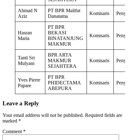
Ahmad N
PT BPR Malifut
Komisaris
Penyegaran
Aziz
Danatama
PT BPR
Hasran
BEKASI
Komisaris
Penyegaran
Maria
BINATANJUNG
MAKMUR
BPR ARTA
Tanti Sri
MAKMUR
Komisaris
Penyegaran
Mulyani
SEJAHTERA
PT BPR
Yves Pierre
PHIDECTAMA
Komisaris
Penyegaran
Papare
ABEPURA
Leave a Reply
Your email address will not be published.
Required fields are
marked
*
Comment
*