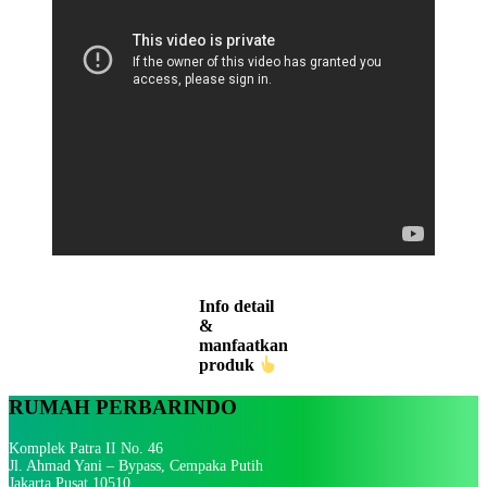
Info detail
&
manfaatkan
produk
RUMAH PERBARINDO
Komplek Patra II No. 46
Jl. Ahmad Yani – Bypass, Cempaka Putih
Jakarta Pusat 10510