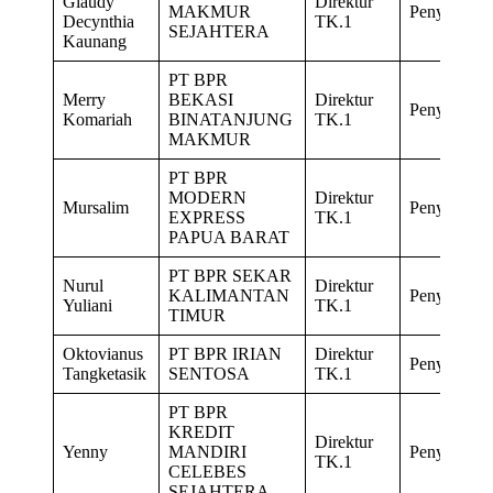
Glaudy
Direktur
MAKMUR
Penyegaran
Decynthia
TK.1
SEJAHTERA
Kaunang
PT BPR
Merry
BEKASI
Direktur
Penyegaran
Komariah
BINATANJUNG
TK.1
MAKMUR
PT BPR
MODERN
Direktur
Mursalim
Penyegaran
EXPRESS
TK.1
PAPUA BARAT
PT BPR SEKAR
Nurul
Direktur
KALIMANTAN
Penyegaran
Yuliani
TK.1
TIMUR
Oktovianus
PT BPR IRIAN
Direktur
Penyegaran
Tangketasik
SENTOSA
TK.1
PT BPR
KREDIT
Direktur
Yenny
MANDIRI
Penyegaran
TK.1
CELEBES
SEJAHTERA