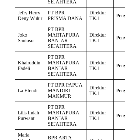
SEJAHTERA
Jefry Herry
PT BPR
Direktur
Penyegaran
Deny Wulur
PRISMA DANA
TK.1
PT BPR
Joko
MARTAPURA
Direktur
Penyegaran
Santoso
BANJAR
TK.1
SEJAHTERA
PT BPR
Khairuddin
MARTAPURA
Direktur
Penyegaran
Fadeli
BANJAR
TK.1
SEJAHTERA
PT BPR PAPUA
Direktur
La Efendi
MANDIRI
Penyegaran
TK.1
MAKMUR
PT BPR
Lilis Indah
MARTAPURA
Direktur
Penyegaran
Purwanti
BANJAR
TK.1
SEJAHTERA
Maria
BPR ARTA