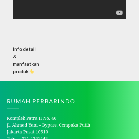
Info detail
&
manfaatkan
produk
RUMAH PERBARINDO
Komplek Patra II No. 46
Jl. Ahmad Yani – Bypass, Cempaka Putih
Jakarta Pusat 10510
Telp : 021-4261445