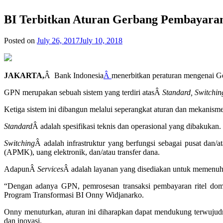
BI Terbitkan Aturan Gerbang Pembayaran
Posted on
July 26, 2017
July 10, 2018
JAKARTA,
Â Bank Indonesia
Â
menerbitkan peraturan mengenai G
GPN merupakan sebuah sistem yang terdiri atasÂ
Standard, Switchin
Ketiga sistem ini dibangun melalui seperangkat aturan dan mekanism
Standard
Â adalah spesifikasi teknis dan operasional yang dibakukan.
Switching
Â adalah infrastruktur yang berfungsi sebagai pusat da
(APMK), uang elektronik, dan/atau transfer dana.
AdapunÂ
Services
Â adalah layanan yang disediakan untuk memenuhi 
“Dengan adanya GPN, pemrosesan transaksi pembayaran ritel domesti
Program Transformasi BI Onny Widjanarko.
Onny menuturkan, aturan ini diharapkan dapat mendukung terwujudny
dan inovasi.