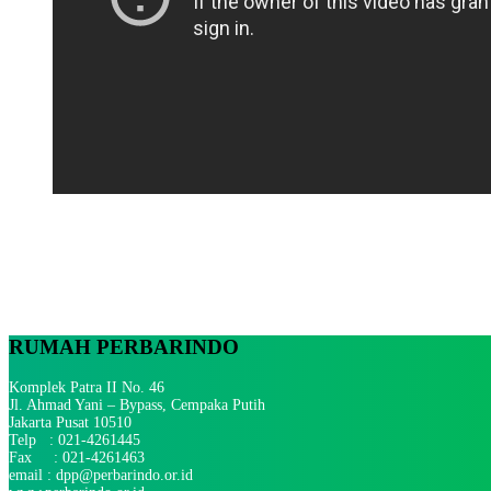
RUMAH PERBARINDO
Komplek Patra II No. 46
Jl. Ahmad Yani – Bypass, Cempaka Putih
Jakarta Pusat 10510
Telp : 021-4261445
Fax : 021-4261463
email : dpp@perbarindo.or.id