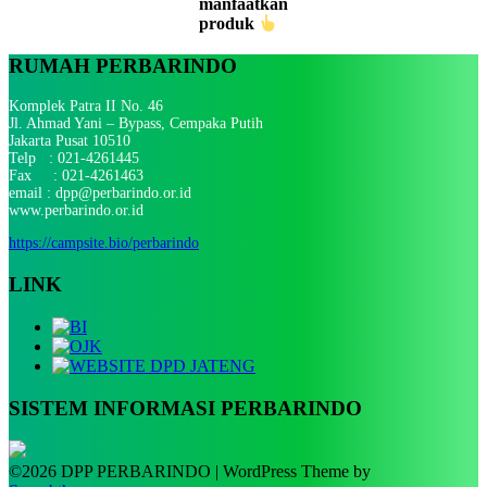
manfaatkan
produk
RUMAH PERBARINDO
Komplek Patra II No. 46
Jl. Ahmad Yani – Bypass, Cempaka Putih
Jakarta Pusat 10510
Telp : 021-4261445
Fax : 021-4261463
email : dpp@perbarindo.or.id
www.perbarindo.or.id
https://campsite.bio/perbarindo
LINK
SISTEM INFORMASI PERBARINDO
©2026 DPP PERBARINDO
| WordPress Theme by