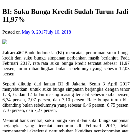
BI: Suku Bunga Kredit Sudah Turun Jadi
11,97%
Posted on
May 9, 2017
July 10, 2018
Jakarta
â€“Bank Indonesia (BI) mencatat, penurunan suku bunga
kredit dan suku bunga simpanan perbankan masih berlanjut. Pada
Februari 2017, rata-rata suku bunga kredit tercatat sebesar 11,97
persen, turun dibandingkan bulan sebelumnya yang sebesar 12,03
persen.
Seperti dikutip dari laman BI di Jakarta, Senin 3 April 2017
menyebutkan, untuk suku bunga simpanan berjangka dengan tenor
1, 3, 6, dan 12 bulan masing-masing tercatat sebesar 6,42 persen,
6,74 persen, 7,07 persen, dan 7,10 persen. Rate bunga turun bila
dibanding bulan sebelumnya yang sebesar 6,46 persen, 6,75 persen,
7,10 persen, dan 7,27 persen.
Menurut bank sentral, suku bunga kredit dan suku bunga simpanan
berjangka yang tercatat menurun di Februari 2017, telah
memengaruhi akselerasi pertumbuhan likuiditas perekonomian atau