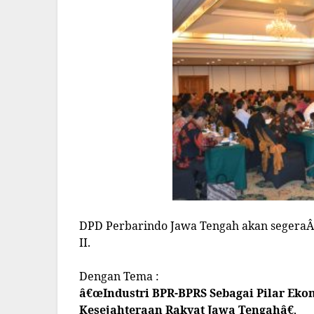
DPD Perbarindo Jawa Tengah akan segera
II.
Dengan Tema :
â€œIndustri BPR-BPRS Sebagai Pilar E
Kesejahteraan
Rakyat Jawa Tengahâ€
,