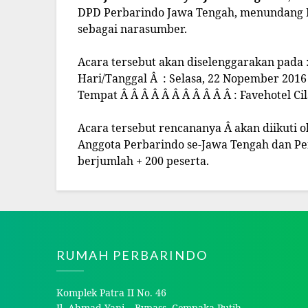
DPD Perbarindo Jawa Tengah, menundang 
sebagai narasumber.
Acara tersebut akan diselenggarakan pada 
Hari/Tanggal Â : Selasa, 22 Nopember 2016
Tempat Â Â Â Â Â Â Â Â Â Â Â : Favehotel Ci
Acara tersebut rencananya Â akan diikuti o
Anggota Perbarindo se-Jawa Tengah dan P
berjumlah + 200 peserta.
RUMAH PERBARINDO
Komplek Patra II No. 46
Jl. Ahmad Yani – Bypass, Cempaka Putih