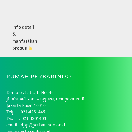
Info detail
&
manfaatkan
produk
RUMAH PERBARINDO
Komplek Patra II No. 46
Jl. Ahmad Yani – Bypass, Cempaka Putih
Jakarta Pusat 10510
Telp : 021-4261445
Fax : 021-4261463
email : dpp@perbarindo.or.id
www.perbarindo.or.id