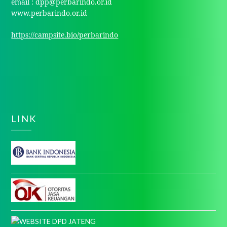
email : dpp@perbarindo.or.id
www.perbarindo.or.id
https://campsite.bio/perbarindo
LINK