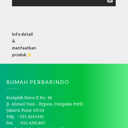
Info detail
&
manfaatkan
produk
RUMAH PERBARINDO
Komplek Patra II No. 46
Jl. Ahmad Yani – Bypass, Cempaka Putih
Jakarta Pusat 10510
Telp : 021-4261445
Fax : 021-4261463