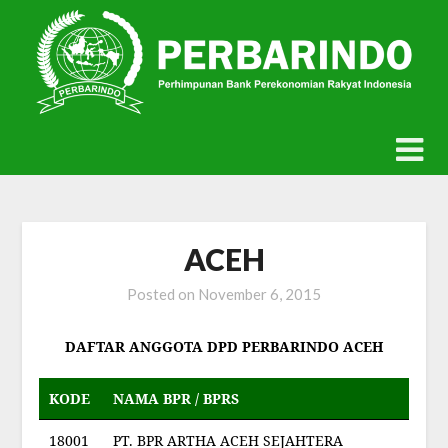
Skip
to
content
ACEH
Posted on
November 6, 2015
DAFTAR ANGGOTA DPD PERBARINDO ACEH
KODE
NAMA BPR / BPRS
18001
PT. BPR ARTHA ACEH SEJAHTERA