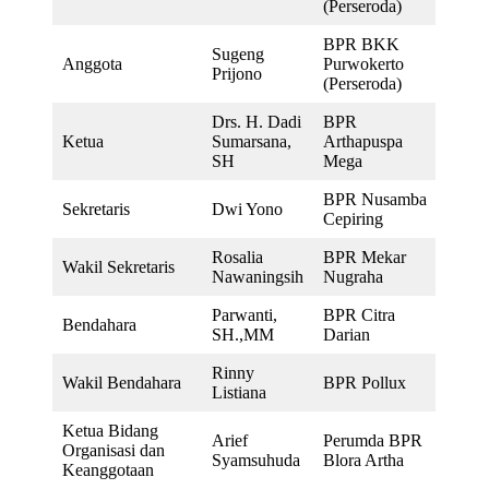
(Perseroda)
BPR BKK
Sugeng
Anggota
Purwokerto
Prijono
(Perseroda)
Drs. H. Dadi
BPR
Ketua
Sumarsana,
Arthapuspa
SH
Mega
BPR Nusamba
Sekretaris
Dwi Yono
Cepiring
Rosalia
BPR Mekar
Wakil Sekretaris
Nawaningsih
Nugraha
Parwanti,
BPR Citra
Bendahara
SH.,MM
Darian
Rinny
Wakil Bendahara
BPR Pollux
Listiana
Ketua Bidang
Arief
Perumda BPR
Organisasi dan
Syamsuhuda
Blora Artha
Keanggotaan