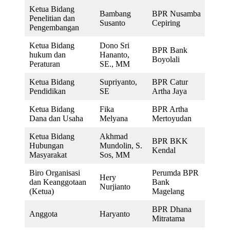
Ketua Bidang
Bambang
BPR Nusamba
Penelitian dan
Susanto
Cepiring
Pengembangan
Ketua Bidang
Dono Sri
BPR Bank
hukum dan
Hananto,
Boyolali
Peraturan
SE., MM
Ketua Bidang
Supriyanto,
BPR Catur
Pendidikan
SE
Artha Jaya
Ketua Bidang
Fika
BPR Artha
Dana dan Usaha
Melyana
Mertoyudan
Ketua Bidang
Akhmad
BPR BKK
Hubungan
Mundolin, S.
Kendal
Masyarakat
Sos, MM
Biro Organisasi
Perumda BPR
Hery
dan Keanggotaan
Bank
Nurjianto
(Ketua)
Magelang
BPR Dhana
Anggota
Haryanto
Mitratama