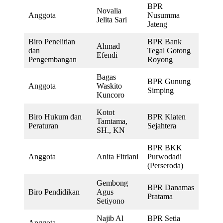
BPR
Novalia
Anggota
Nusumma
Jelita Sari
Jateng
Biro Penelitian
BPR Bank
Ahmad
dan
Tegal Gotong
Efendi
Pengembangan
Royong
Bagas
BPR Gunung
Anggota
Waskito
Simping
Kuncoro
Kotot
Biro Hukum dan
BPR Klaten
Tamtama,
Peraturan
Sejahtera
SH., KN
BPR BKK
Anggota
Anita Fitriani
Purwodadi
(Perseroda)
Gembong
BPR Danamas
Biro Pendidikan
Agus
Pratama
Setiyono
Najib Al
BPR Setia
Anggota