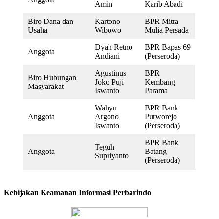
Amin
Karib Abadi
Biro Dana dan
Kartono
BPR Mitra
Usaha
Wibowo
Mulia Persada
Dyah Retno
BPR Bapas 69
Anggota
Andiani
(Perseroda)
Agustinus
BPR
Biro Hubungan
Joko Puji
Kembang
Masyarakat
Iswanto
Parama
Wahyu
BPR Bank
Anggota
Argono
Purworejo
Iswanto
(Perseroda)
BPR Bank
Teguh
Anggota
Batang
Supriyanto
(Perseroda)
Kebijakan Keamanan Informasi Perbarindo