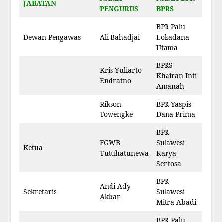
JABATAN
PENGURUS
BPRS
BPR Palu
Dewan Pengawas
Ali Bahadjai
Lokadana
Utama
BPRS
Kris Yuliarto
Khairan Inti
Endratno
Amanah
Rikson
BPR Yaspis
Towengke
Dana Prima
BPR
FGWB
Sulawesi
Ketua
Tutuhatunewa
Karya
Sentosa
BPR
Andi Ady
Sekretaris
Sulawesi
Akbar
Mitra Abadi
BPR Palu