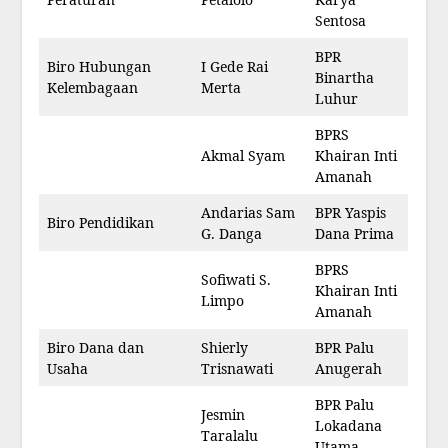
Sentosa
BPR
Biro Hubungan
I Gede Rai
Binartha
Kelembagaan
Merta
Luhur
BPRS
Akmal Syam
Khairan Inti
Amanah
Andarias Sam
BPR Yaspis
Biro Pendidikan
G. Danga
Dana Prima
BPRS
Sofiwati S.
Khairan Inti
Limpo
Amanah
Biro Dana dan
Shierly
BPR Palu
Usaha
Trisnawati
Anugerah
BPR Palu
Jesmin
Lokadana
Taralalu
Utama