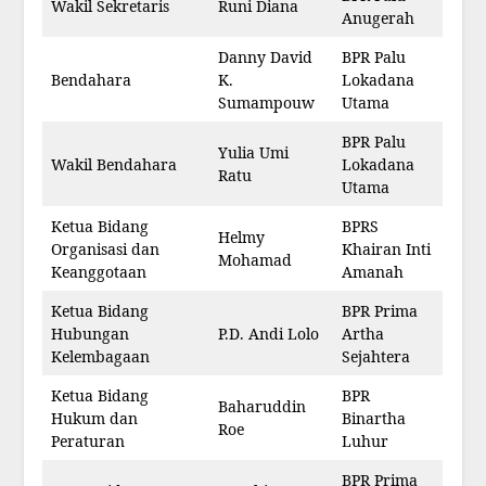
Wakil Sekretaris
Runi Diana
Anugerah
Danny David
BPR Palu
Bendahara
K.
Lokadana
Sumampouw
Utama
BPR Palu
Yulia Umi
Wakil Bendahara
Lokadana
Ratu
Utama
Ketua Bidang
BPRS
Helmy
Organisasi dan
Khairan Inti
Mohamad
Keanggotaan
Amanah
Ketua Bidang
BPR Prima
Hubungan
P.D. Andi Lolo
Artha
Kelembagaan
Sejahtera
Ketua Bidang
BPR
Baharuddin
Hukum dan
Binartha
Roe
Peraturan
Luhur
BPR Prima