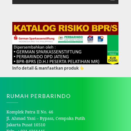
Info detail & manfaatkan produk
RUMAH PERBARINDO
Komplek Patra II No. 46
Jl. Ahmad Yani – Bypass, Cempaka Putih
Jakarta Pusat 10510