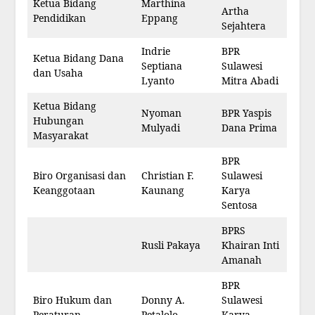
Ketua Bidang
Marthina
Artha
Pendidikan
Eppang
Sejahtera
Indrie
BPR
Ketua Bidang Dana
Septiana
Sulawesi
dan Usaha
Lyanto
Mitra Abadi
Ketua Bidang
Nyoman
BPR Yaspis
Hubungan
Mulyadi
Dana Prima
Masyarakat
BPR
Biro Organisasi dan
Christian F.
Sulawesi
Keanggotaan
Kaunang
Karya
Sentosa
BPRS
Rusli Pakaya
Khairan Inti
Amanah
BPR
Biro Hukum dan
Donny A.
Sulawesi
Peraturan
Petalolo
Karya