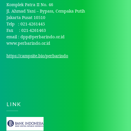
Komplek Patra II No. 46
Jl. Ahmad Yani – Bypass, Cempaka Putih
Jakarta Pusat 10510
Telp : 021-4261445
Fax : 021-4261463
email : dpp@perbarindo.or.id
www.perbarindo.or.id
https://campsite.bio/perbarindo
LINK